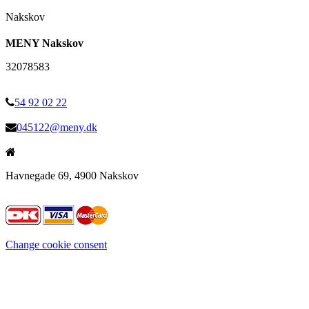
Nakskov
MENY Nakskov
32078583
54 92 02 22
045122@meny.dk
Havnegade 69, 4900 Nakskov
Change cookie consent