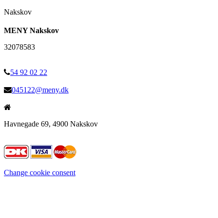
Nakskov
MENY Nakskov
32078583
54 92 02 22
045122@meny.dk
Havnegade 69, 4900 Nakskov
Change cookie consent